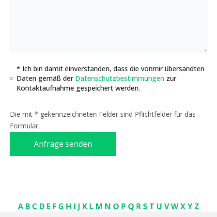
* Ich bin damit einverstanden, dass die vonmir übersandten
Daten gemäß der
Datenschutzbestimmungen
zur
Kontaktaufnahme gespeichert werden.
Die mit * gekennzeichneten Felder sind Pflichtfelder für das
Formular
Anfrage senden
A
B
C
D
E
F
G
H
I
J
K
L
M
N
O
P
Q
R
S
T
U
V
W
X
Y
Z