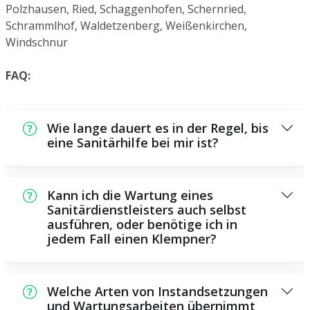
Polzhausen, Ried, Schaggenhofen, Schernried,
Schrammlhof, Waldetzenberg, Weißenkirchen,
Windschnur
FAQ:
Wie lange dauert es in der Regel, bis
eine Sanitärhilfe bei mir ist?
In der Regel können wir innerhalb einem
kurzen Zeitraum an der Schadensstelle sein.
Kann ich die Wartung eines
Dies hängt aber auch von der Auftragslage
Sanitärdienstleisters auch selbst
ausführen, oder benötige ich in
zu dem Zeitraum ab sowie von der
jedem Fall einen Klempner?
Verkehrssituation und der Entfernung zu
Ihnen.
Es existieren manche Reparaturen und
Wartungsarbeiten, die Sie selbst
Welche Arten von Instandsetzungen
durchführen können, beispielsweise das
und Wartungsarbeiten übernimmt