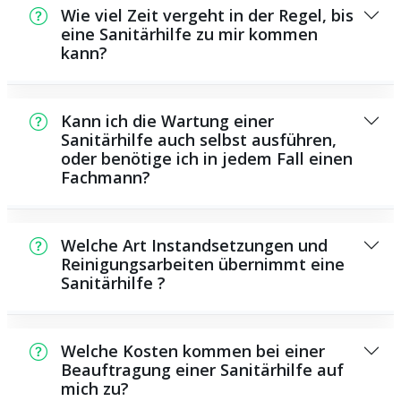
Wie viel Zeit vergeht in der Regel, bis
eine Sanitärhilfe zu mir kommen
kann?
In der Regel können wir innerhalb einem
kurzen Zeitraum an der Schadensstelle sein.
Kann ich die Wartung einer
Dies hängt unter anderem von der
Sanitärhilfe auch selbst ausführen,
oder benötige ich in jedem Fall einen
Auftragslage zu dem Zeitpunkt ab sowie von
Fachmann?
der Verkehrslage und der Entfernung zu
Ihnen.
Es gibt manche Instandsetzungen und
Wartungsarbeiten, die Sie eigenständig
Welche Art Instandsetzungen und
ausführen können, zum Beispiel das
Reinigungsarbeiten übernimmt eine
Sanitärhilfe ?
Verwenden von Rohrreinigern aus dem
Geschäft. Allerdings sind viele Arbeiten,
Als Sanitärdienstleister bieten wir eine
insbesondere solche, die die Verwendung
Vielzahl von Instandsetzungen und
von Spezialwerkzeug oder besonderem
Welche Kosten kommen bei einer
Reinigungsarbeiten, darunter die Installation
Beauftragung einer Sanitärhilfe auf
Fachwissen erfordern, besser ausgebildeten
mich zu?
und Reparatur von Rohren, Sanitärsystemen
Personen zu überlassen. Ein Monteur