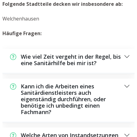
Folgende Stadtteile decken wir insbesondere ab:
Welchenhausen
Häufige Fragen:
Wie viel Zeit vergeht in der Regel, bis
eine Sanitärhilfe bei mir ist?
In der Regel können wir innerhalb einem
kurzen Zeitraum bei Ihnen vor Ort sein. Dies
Kann ich die Arbeiten eines
hängt unter anderem von der Auftragslage
Sanitärdienstleisters auch
eigenständig durchführen, oder
zu dem Zeitpunkt ab und von der
benötige ich unbedingt einen
Verkehrssituation und der Entfernung zu
Fachmann?
Ihnen.
Es existieren einige Reparaturen und
Wartungsarbeiten, die Sie selbst
Welche Arten von Instandsetzungen