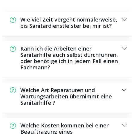
Wie viel Zeit vergeht normalerweise,
bis Sanitärdienstleister bei mir ist?
Normalerweise können wir innerhalb kurzer
Zeit an der Schadensstelle sein. Dies hängt
Kann ich die Arbeiten einer
unter anderem von der Auftragslage zu
Sanitärhilfe auch selbst durchführen,
oder benötige ich in jedem Fall einen
diesem Zeitraum ab und von der
Fachmann?
Verkehrssituation und der Entfernung zu
Ihnen.
Es existieren manche Reparaturen und
Wartungsarbeiten, die Sie eigenständig
Welche Art Reparaturen und
ausführen können, zum Beispiel die
Wartungsarbeiten übernimmt eine
Sanitärhilfe ?
Anwendung von Rohrreinigungsmitteln aus
dem Supermarkt. Allerdings sind viele
Als Sanitärdienstleister bieten wir eine
Arbeiten, insbesondere solche, die den
Vielzahl von Instandsetzungen und
Einsatz von speziellem Werkzeug oder
Welche Kosten kommen bei einer
Wartungsarbeiten, darunter die Installation
Beauftragung eines
umfangreichem Wissen erfordern, besser