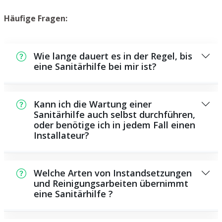
Häufige Fragen:
Wie lange dauert es in der Regel, bis
eine Sanitärhilfe bei mir ist?
Normalerweise können wir in einem kurzen
Zeitraum an der Schadensstelle sein. Dies
Kann ich die Wartung einer
hängt aber auch von der Auftragslage zu
Sanitärhilfe auch selbst durchführen,
oder benötige ich in jedem Fall einen
dem Zeitraum ab sowie von der
Installateur?
Verkehrssituation und der Entfernung zu
Ihnen.
Es gibt einige Instandsetzungen und
Wartungsarbeiten, die Sie selbst ausführen
Welche Arten von Instandsetzungen
können, zum Beispiel die Anwendung von
und Reinigungsarbeiten übernimmt
eine Sanitärhilfe ?
Rohrreinigern aus dem Geschäft. Allerdings
sind viele Arbeiten, ganz besonders solche,
Als Sanitärdienstleister bieten wir eine große
die den Einsatz von speziellem Werkzeug