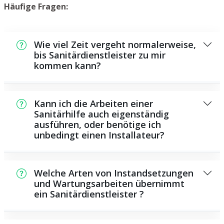
Häufige Fragen:
Wie viel Zeit vergeht normalerweise,
bis Sanitärdienstleister zu mir
kommen kann?
Normalerweise können wir innerhalb kurzer
Zeit bei Ihnen vor Ort sein. Das hängt unter
Kann ich die Arbeiten einer
anderem von der Auftragslage zu dem
Sanitärhilfe auch eigenständig
ausführen, oder benötige ich
Zeitraum ab sowie von der Verkehrslage und
unbedingt einen Installateur?
der Entfernung zu Ihnen.
Es existieren manche Reparaturen und
Wartungsarbeiten, die Sie selbst
Welche Arten von Instandsetzungen
durchführen können, beispielsweise die
und Wartungsarbeiten übernimmt
ein Sanitärdienstleister ?
Anwendung von Rohrreinigern aus dem
Geschäft. Allerdings sind die meisten
Als Sanitärdienstleister bieten wir eine große
Arbeiten, ganz besonders solche, die den