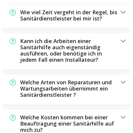
Wie viel Zeit vergeht in der Regel, bis
Sanitärdienstleister bei mir ist?
In der Regel können wir innerhalb kurzer
Zeit an der Schadensstelle sein. Dies hängt
Kann ich die Arbeiten einer
unter anderem von der Auftragslage zu
Sanitärhilfe auch eigenständig
ausführen, oder benötige ich in
diesem Zeitraum ab sowie von der
jedem Fall einen Installateur?
Verkehrssituation und der örtlichen
Gegebenheit.
Es existieren einige Reparaturen und
Wartungsarbeiten, die Sie eigenständig
Welche Arten von Reparaturen und
ausführen können, beispielsweise die
Wartungsarbeiten übernimmt ein
Sanitärdienstleister ?
Anwendung von Rohrreinigungsmitteln aus
dem Supermarkt. Allerdings sind die meisten
Als Sanitärhilfe übernehmen wir eine Vielzahl
Arbeiten, ganz besonders solche, die den
von Reparaturen und Reinigungsarbeiten,
Einsatz von Spezialwerkzeug oder
Welche Kosten kommen bei einer
darunter das Installieren und Reparieren von
Beauftragung einer Sanitärhilfe auf
umfangreichem Fachwissen benötigen,
mich zu?
Wasserrohren, sanitären Anlagen und
besser den Profis zu überlassen. Ein Monteur