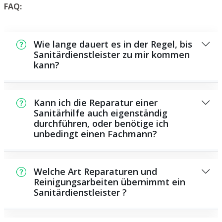
FAQ:
Wie lange dauert es in der Regel, bis
Sanitärdienstleister zu mir kommen
kann?
Normalerweise können wir innerhalb einem
kurzen Zeitraum bei Ihnen vor Ort sein. Das
Kann ich die Reparatur einer
hängt unter anderem von der Auftragslage
Sanitärhilfe auch eigenständig
durchführen, oder benötige ich
zu diesem Zeitraum ab sowie von der
unbedingt einen Fachmann?
Verkehrssituation und der örtlichen
Gegebenheit.
Es existieren einige Instandsetzungen und
Wartungsarbeiten, die Sie eigenständig
Welche Art Reparaturen und
durchführen können, beispielsweise das
Reinigungsarbeiten übernimmt ein
Sanitärdienstleister ?
Verwenden von Rohrreinigern aus dem
Geschäft. Allerdings sind viele Arbeiten, ganz
Als Sanitärhilfe übernehmen wir eine große
besonders solche, die den Einsatz von