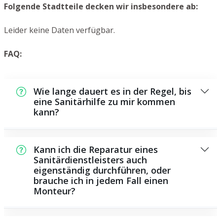
Folgende Stadtteile decken wir insbesondere ab:
Leider keine Daten verfügbar.
FAQ:
Wie lange dauert es in der Regel, bis
eine Sanitärhilfe zu mir kommen
kann?
Normalerweise können wir in kurzer Zeit bei
Ihnen vor Ort sein. Das hängt aber auch von
Kann ich die Reparatur eines
der Auftragslage zu diesem Zeitpunkt ab
Sanitärdienstleisters auch
eigenständig durchführen, oder
sowie von der Verkehrslage und der örtlichen
brauche ich in jedem Fall einen
Gegebenheit.
Monteur?
Es existieren manche Reparaturen und