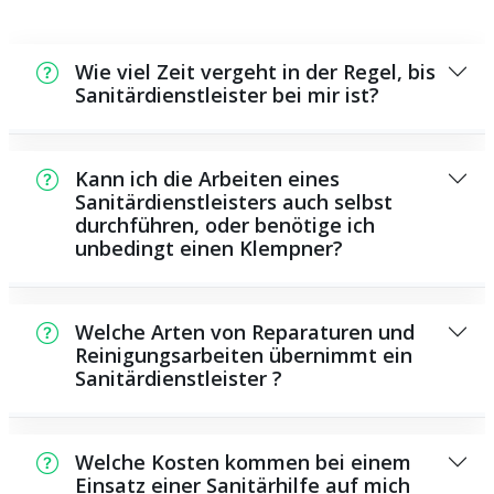
Wie viel Zeit vergeht in der Regel, bis
Sanitärdienstleister bei mir ist?
In der Regel können wir in kurzer Zeit an der
Schadensstelle sein. Das hängt aber auch von
Kann ich die Arbeiten eines
der Auftragslage zu dem Zeitraum ab und
Sanitärdienstleisters auch selbst
durchführen, oder benötige ich
von der Verkehrslage und der Entfernung zu
unbedingt einen Klempner?
Ihnen.
Es existieren einige Instandsetzungen und
Wartungsarbeiten, die Sie eigenständig
Welche Arten von Reparaturen und
durchführen können, beispielsweise das
Reinigungsarbeiten übernimmt ein
Sanitärdienstleister ?
Verwenden von Rohrreinigern aus dem
Supermarkt. Allerdings sind die meisten
Als Sanitärhilfe übernehmen wir eine Vielzahl
Arbeiten, insbesondere solche, die den
von Instandsetzungen und
Einsatz von spezialisiertem Werkzeug oder
Welche Kosten kommen bei einem
Wartungsaufgaben, darunter das Installieren
Einsatz einer Sanitärhilfe auf mich
besonderem Fachwissen benötigen, besser