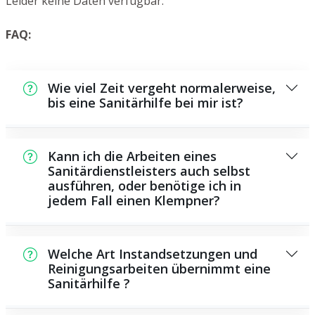
Leider keine Daten verfügbar.
FAQ:
Wie viel Zeit vergeht normalerweise,
bis eine Sanitärhilfe bei mir ist?
Normalerweise können wir in kurzer Zeit an
der Schadensstelle sein. Das hängt aber auch
Kann ich die Arbeiten eines
von der Auftragslage zu dem Zeitpunkt ab
Sanitärdienstleisters auch selbst
ausführen, oder benötige ich in
und von der Verkehrslage und der örtlichen
jedem Fall einen Klempner?
Gegebenheit.
Es gibt manche Instandsetzungen und
Wartungsarbeiten, die Sie eigenständig
Welche Art Instandsetzungen und
ausführen können, beispielsweise die
Reinigungsarbeiten übernimmt eine
Sanitärhilfe ?
Anwendung von Rohrreinigern aus dem
Supermarkt. Allerdings sind viele Arbeiten,