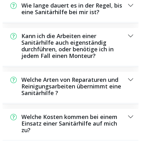
Wie lange dauert es in der Regel, bis
eine Sanitärhilfe bei mir ist?
In der Regel können wir in einem kurzen
Zeitraum an der Schadensstelle sein. Dies
Kann ich die Arbeiten einer
hängt aber auch von der Auftragslage zu
Sanitärhilfe auch eigenständig
durchführen, oder benötige ich in
diesem Zeitraum ab sowie von der
jedem Fall einen Monteur?
Verkehrssituation und der örtlichen
Gegebenheit.
Es gibt einige Reparaturen und
Wartungsarbeiten, die Sie selbst ausführen
Welche Arten von Reparaturen und
können, beispielsweise das Verwenden von
Reinigungsarbeiten übernimmt eine
Sanitärhilfe ?
Rohrreinigungsmitteln aus dem Geschäft.
Allerdings sind viele Arbeiten, ganz
Als Sanitärhilfe übernehmen wir eine Vielzahl
besonders solche, die den Einsatz von
von Reparaturen und Reinigungsarbeiten,
Spezialwerkzeug oder umfangreichem
Welche Kosten kommen bei einem
darunter die Installation und Reparatur von
Einsatz einer Sanitärhilfe auf mich
Wissen benötigen, besser ausgebildeten
zu?
Leitungen, sanitären Anlagen und anderen
Personen zu überlassen. Ein Klempner
Systemen bezüglich der Wasser- und
verfügt über die benötigten Kenntnisse und