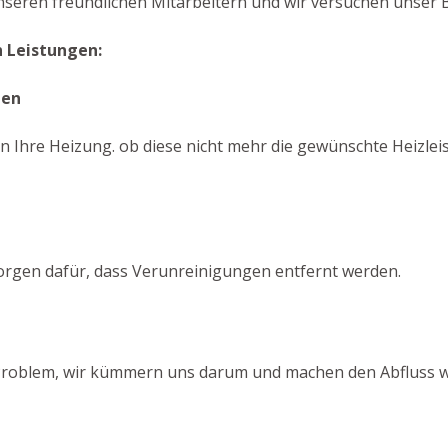
unseren freundlichen Mitarbeitern und wir versuchen unser B
n Leistungen:
gen
en Ihre Heizung. ob diese nicht mehr die gewünschte Heizleis
sorgen dafür, dass Verunreinigungen entfernt werden.
in Problem, wir kümmern uns darum und machen den Abfluss wi