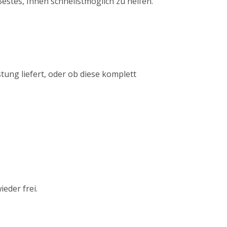
estes, Ihnen schnellstmöglich zu helfen.
tung liefert, oder ob diese komplett
eder frei.