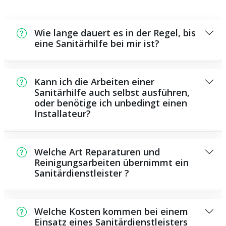
Wie lange dauert es in der Regel, bis
eine Sanitärhilfe bei mir ist?
Normalerweise können wir innerhalb einem
kurzen Zeitraum an der Schadensstelle sein.
Kann ich die Arbeiten einer
Dies hängt unter anderem von der
Sanitärhilfe auch selbst ausführen,
oder benötige ich unbedingt einen
Auftragslage zu dem Zeitraum ab sowie von
Installateur?
der Verkehrssituation und der örtlichen
Gegebenheit.
Es gibt einige Reparaturen und
Wartungsarbeiten, die Sie eigenständig
Welche Art Reparaturen und
ausführen können, beispielsweise das
Reinigungsarbeiten übernimmt ein
Sanitärdienstleister ?
Verwenden von Rohrreinigungsmitteln aus
dem Supermarkt. Allerdings sind die meisten
Als Sanitärhilfe übernehmen wir eine Vielzahl
Arbeiten, ganz besonders solche, die die
von Reparaturen und Reinigungsarbeiten,
Verwendung von speziellem Werkzeug oder
Welche Kosten kommen bei einem
darunter das Installieren und Reparieren von
Einsatz eines Sanitärdienstleisters
besonderem Wissen erfordern, besser