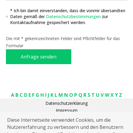
* Ich bin damit einverstanden, dass die vonmir übersandten
Daten gemäß der
Datenschutzbestimmungen
zur
Kontaktaufnahme gespeichert werden.
Die mit * gekennzeichneten Felder sind Pflichtfelder für das
Formular
Anfrage senden
A
B
C
D
E
F
G
H
I
J
K
L
M
N
O
P
Q
R
S
T
U
V
W
X
Y
Z
Datenschutzerklärung
Impressum
Rohrreinigung Küsten Oldemühle
Diese Internetseite verwendet Cookies, um die
Elektriker Küsten Oldemühle
Nutzererfahrung zu verbessern und den Benutzern
Kammerjäger Küsten Oldemühle