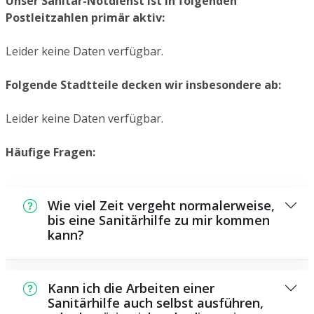
Unser Sanitär-Notdienst ist in folgenden
Postleitzahlen primär aktiv:
Leider keine Daten verfügbar.
Folgende Stadtteile decken wir insbesondere ab:
Leider keine Daten verfügbar.
Häufige Fragen:
Wie viel Zeit vergeht normalerweise,
bis eine Sanitärhilfe zu mir kommen
kann?
In der Regel können wir in einem kurzen
Zeitraum bei Ihnen vor Ort sein. Das hängt
Kann ich die Arbeiten einer
aber auch von der Auftragslage zu diesem
Sanitärhilfe auch selbst ausführen,