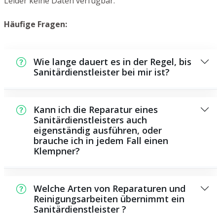
Leider keine Daten verfügbar.
Häufige Fragen:
Wie lange dauert es in der Regel, bis
Sanitärdienstleister bei mir ist?
In der Regel können wir in kurzer Zeit an der
Schadensstelle sein. Dies hängt aber auch
Kann ich die Reparatur eines
von der Auftragslage zu dem Zeitraum ab
Sanitärdienstleisters auch
eigenständig ausführen, oder
und von der Verkehrslage und der
brauche ich in jedem Fall einen
Entfernung zu Ihnen.
Klempner?
Es existieren manche Instandsetzungen und
Wartungsarbeiten, die Sie selbst ausführen
Welche Arten von Reparaturen und
können, beispielsweise das Verwenden von
Reinigungsarbeiten übernimmt ein
Sanitärdienstleister ?
Rohrreinigungsmitteln aus dem Supermarkt.