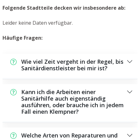
Folgende Stadtteile decken wir insbesondere ab:
Leider keine Daten verfügbar.
Häufige Fragen:
Wie viel Zeit vergeht in der Regel, bis
Sanitärdienstleister bei mir ist?
Normalerweise können wir in einem kurzen
Zeitraum bei Ihnen vor Ort sein. Das hängt
Kann ich die Arbeiten einer
aber auch von der Auftragslage zu dem
Sanitärhilfe auch eigenständig
ausführen, oder brauche ich in jedem
Zeitpunkt ab und von der Verkehrslage und
Fall einen Klempner?
der örtlichen Gegebenheit.
Es gibt einige Instandsetzungen und
Wartungsarbeiten, die Sie selbst ausführen
Welche Arten von Reparaturen und