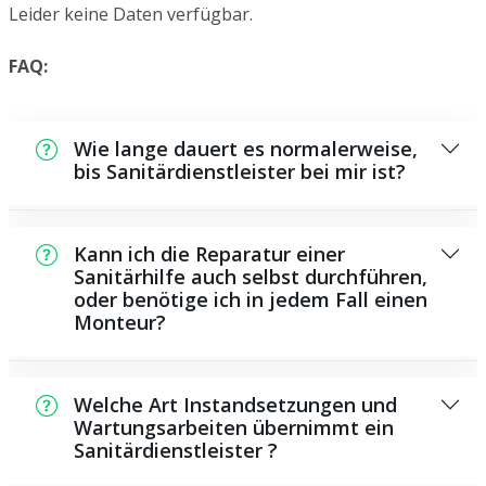
Leider keine Daten verfügbar.
FAQ:
Wie lange dauert es normalerweise,
bis Sanitärdienstleister bei mir ist?
Normalerweise können wir in einem kurzen
Zeitraum bei Ihnen vor Ort sein. Dies hängt
Kann ich die Reparatur einer
aber auch von der Auftragslage zu dem
Sanitärhilfe auch selbst durchführen,
oder benötige ich in jedem Fall einen
Zeitpunkt ab sowie von der Verkehrslage
Monteur?
und der örtlichen Gegebenheit.
Es gibt manche Instandsetzungen und
Wartungsarbeiten, die Sie selbst
Welche Art Instandsetzungen und
durchführen können, zum Beispiel die
Wartungsarbeiten übernimmt ein
Sanitärdienstleister ?
Anwendung von Rohrreinigungsmitteln aus
dem Supermarkt. Allerdings sind die meisten