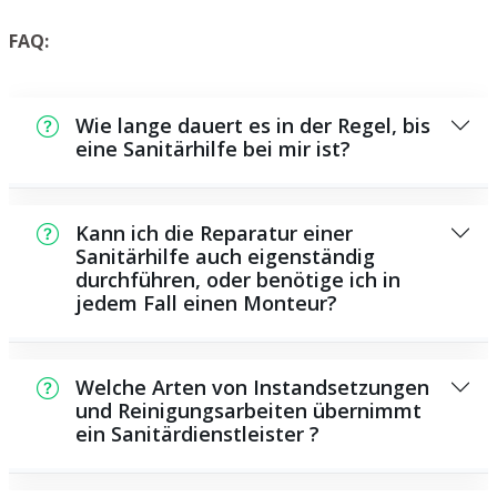
FAQ:
Wie lange dauert es in der Regel, bis
eine Sanitärhilfe bei mir ist?
Normalerweise können wir in kurzer Zeit an
der Schadensstelle sein. Dies hängt aber
Kann ich die Reparatur einer
auch von der Auftragslage zu diesem
Sanitärhilfe auch eigenständig
durchführen, oder benötige ich in
Zeitraum ab und von der Verkehrssituation
jedem Fall einen Monteur?
und der örtlichen Gegebenheit.
Es existieren einige Instandsetzungen und
Wartungsarbeiten, die Sie eigenständig
Welche Arten von Instandsetzungen
ausführen können, beispielsweise das
und Reinigungsarbeiten übernimmt
ein Sanitärdienstleister ?
Verwenden von Rohrreinigungsmitteln aus
dem Geschäft. Allerdings sind viele Arbeiten,
Als Sanitärhilfe bieten wir eine Vielzahl von
ganz besonders solche, die den Einsatz von