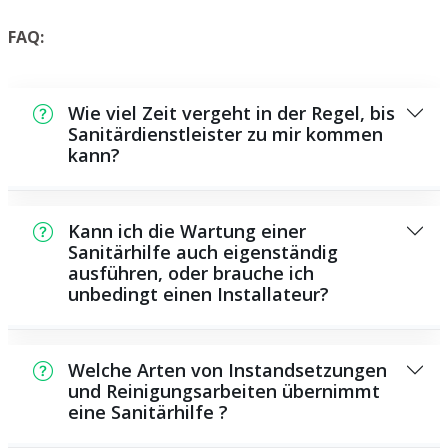
FAQ:
Wie viel Zeit vergeht in der Regel, bis
Sanitärdienstleister zu mir kommen
kann?
Normalerweise können wir in kurzer Zeit bei
Ihnen vor Ort sein. Das hängt aber auch von
Kann ich die Wartung einer
der Auftragslage zu dem Zeitpunkt ab und
Sanitärhilfe auch eigenständig
ausführen, oder brauche ich
von der Verkehrslage und der örtlichen
unbedingt einen Installateur?
Gegebenheit.
Es gibt einige Instandsetzungen und
Wartungsarbeiten, die Sie selbst ausführen
Welche Arten von Instandsetzungen
können, beispielsweise die Anwendung von
und Reinigungsarbeiten übernimmt
eine Sanitärhilfe ?
Rohrreinigungsmitteln aus dem Geschäft.
Allerdings sind die meisten Arbeiten,