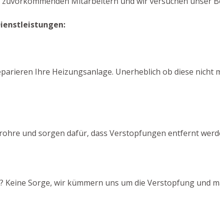
n zuvorkommenden Mitarbeitern und wir versuchen unser Best
Dienstleistungen:
reparieren Ihre Heizungsanlage. Unerheblich ob diese nicht 
rohre und sorgen dafür, dass Verstopfungen entfernt werd
pft? Keine Sorge, wir kümmern uns um die Verstopfung und ma