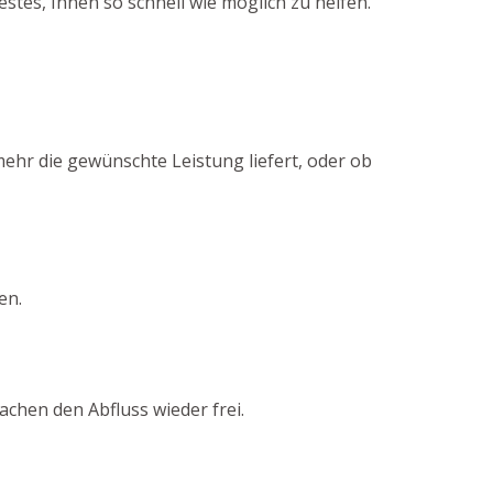
es, Ihnen so schnell wie möglich zu helfen.
mehr die gewünschte Leistung liefert, oder ob
en.
chen den Abfluss wieder frei.