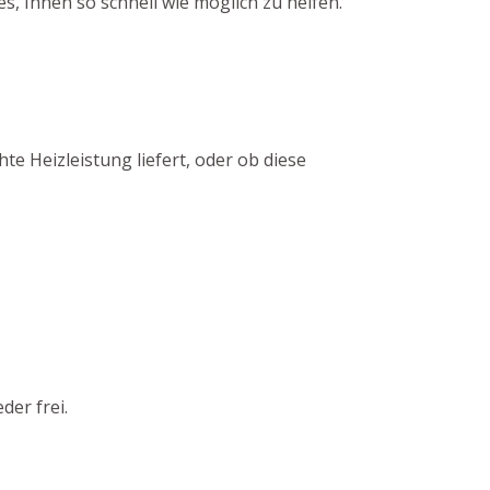
s, Ihnen so schnell wie möglich zu helfen.
te Heizleistung liefert, oder ob diese
der frei.