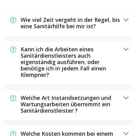
Wie viel Zeit vergeht in der Regel, bis
eine Sanitärhilfe bei mir ist?
In der Regel können wir in einem kurzen
Zeitraum an der Schadensstelle sein. Dies
Kann ich die Arbeiten eines
hängt unter anderem von der Auftragslage
Sanitärdienstleisters auch
eigenständig ausführen, oder
zu diesem Zeitraum ab und von der
benötige ich in jedem Fall einen
Verkehrssituation und der örtlichen
Klempner?
Gegebenheit.
Es existieren manche Reparaturen und
Wartungsarbeiten, die Sie eigenständig
Welche Art Instandsetzungen und
ausführen können, zum Beispiel das
Wartungsarbeiten übernimmt ein
Sanitärdienstleister ?
Verwenden von Rohrreinigungsmitteln aus
dem Geschäft. Allerdings sind viele Arbeiten,
Als Sanitärdienstleister bieten wir eine
insbesondere solche, die die Verwendung
Vielzahl von Instandsetzungen und
von speziellem Werkzeug oder speziellem
Welche Kosten kommen bei einem