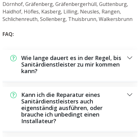
Dörnhof, Gräfenberg, Gräfenbergerhüll, Guttenburg,
Haidhof, Höfles, Kasberg, Lilling, Neusles, Rangen,
Schlichenreuth, Sollenberg, Thuisbrunn, Walkersbrunn
FAQ:
Wie lange dauert es in der Regel, bis
Sanitärdienstleister zu mir kommen
kann?
Normalerweise können wir innerhalb einem
kurzen Zeitraum an der Schadensstelle sein.
Kann ich die Reparatur eines
Dies hängt aber auch von der Auftragslage
Sanitärdienstleisters auch
eigenständig ausführen, oder
zu dem Zeitpunkt ab und von der
brauche ich unbedingt einen
Verkehrslage und der örtlichen Gegebenheit.
Installateur?
Es gibt manche Instandsetzungen und