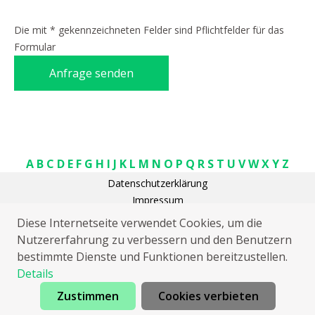
Die mit * gekennzeichneten Felder sind Pflichtfelder für das
Formular
Anfrage senden
A
B
C
D
E
F
G
H
I
J
K
L
M
N
O
P
Q
R
S
T
U
V
W
X
Y
Z
Datenschutzerklärung
Impressum
Schlüsseldienst Gräfenberg
Diese Internetseite verwendet Cookies, um die
Rohrreinigung Gräfenberg
Nutzererfahrung zu verbessern und den Benutzern
Elektriker Gräfenberg
bestimmte Dienste und Funktionen bereitzustellen.
Heizungsnotdienst Gräfenberg
Details
Zustimmen
Cookies verbieten
Jetzt anrufen