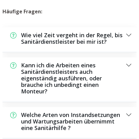
Häufige Fragen:
Wie viel Zeit vergeht in der Regel, bis
Sanitärdienstleister bei mir ist?
In der Regel können wir in einem kurzen
Zeitraum an der Schadensstelle sein. Das
Kann ich die Arbeiten eines
hängt aber auch von der Auftragslage zu
Sanitärdienstleisters auch
eigenständig ausführen, oder
dem Zeitraum ab sowie von der Verkehrslage
brauche ich unbedingt einen
und der Entfernung zu Ihnen.
Monteur?
Es gibt manche Reparaturen und
Wartungsarbeiten, die Sie eigenständig
Welche Arten von Instandsetzungen
durchführen können, beispielsweise die
und Wartungsarbeiten übernimmt
eine Sanitärhilfe ?
Anwendung von Rohrreinigern aus dem
Supermarkt. Allerdings sind viele Arbeiten,