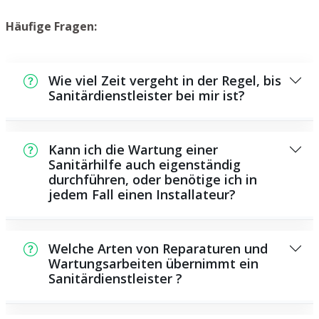
Häufige Fragen:
Wie viel Zeit vergeht in der Regel, bis
Sanitärdienstleister bei mir ist?
In der Regel können wir innerhalb einem
kurzen Zeitraum bei Ihnen vor Ort sein. Dies
Kann ich die Wartung einer
hängt aber auch von der Auftragslage zu
Sanitärhilfe auch eigenständig
durchführen, oder benötige ich in
dem Zeitraum ab sowie von der
jedem Fall einen Installateur?
Verkehrssituation und der örtlichen
Gegebenheit.
Es gibt manche Reparaturen und
Wartungsarbeiten, die Sie selbst ausführen
Welche Arten von Reparaturen und
können, zum Beispiel die Anwendung von
Wartungsarbeiten übernimmt ein
Sanitärdienstleister ?
Rohrreinigern aus dem Geschäft. Allerdings
sind viele Arbeiten, ganz besonders solche,
Als Sanitärhilfe bieten wir eine große Anzahl
die den Einsatz von spezialisiertem Werkzeug