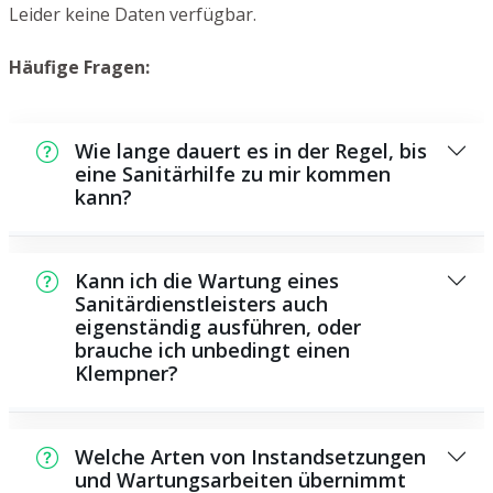
Leider keine Daten verfügbar.
Häufige Fragen:
Wie lange dauert es in der Regel, bis
eine Sanitärhilfe zu mir kommen
kann?
In der Regel können wir in einem kurzen
Zeitraum bei Ihnen vor Ort sein. Das hängt
Kann ich die Wartung eines
aber auch von der Auftragslage zu dem
Sanitärdienstleisters auch
eigenständig ausführen, oder
Zeitpunkt ab sowie von der Verkehrslage
brauche ich unbedingt einen
und der Entfernung zu Ihnen.
Klempner?
Es gibt manche Instandsetzungen und
Wartungsarbeiten, die Sie eigenständig
Welche Arten von Instandsetzungen
durchführen können, beispielsweise die
und Wartungsarbeiten übernimmt