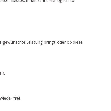
unser Bestes, Ihnen schnellstmöglich zu
e gewünschte Leistung bringt, oder ob diese
en.
ieder frei.