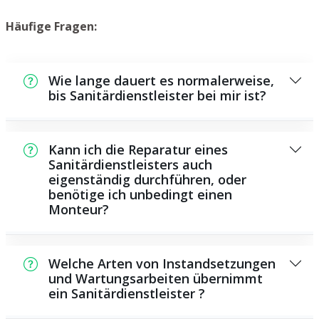
Häufige Fragen:
Wie lange dauert es normalerweise,
bis Sanitärdienstleister bei mir ist?
Normalerweise können wir in kurzer Zeit an
der Schadensstelle sein. Dies hängt unter
Kann ich die Reparatur eines
anderem von der Auftragslage zu dem
Sanitärdienstleisters auch
eigenständig durchführen, oder
Zeitpunkt ab sowie von der
benötige ich unbedingt einen
Verkehrssituation und der örtlichen
Monteur?
Gegebenheit.
Es gibt einige Reparaturen und
Wartungsarbeiten, die Sie selbst
Welche Arten von Instandsetzungen
durchführen können, beispielsweise die
und Wartungsarbeiten übernimmt
ein Sanitärdienstleister ?
Anwendung von Rohrreinigungsmitteln aus
dem Geschäft. Allerdings sind die meisten