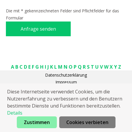
Die mit * gekennzeichneten Felder sind Pflichtfelder für das
Formular
Anfrage senden
A
B
C
D
E
F
G
H
I
J
K
L
M
N
O
P
Q
R
S
T
U
V
W
X
Y
Z
Datenschutzerklärung
Impressum
Heizungsnotdienst Clenze Granstedt
Diese Internetseite verwendet Cookies, um die
Kammerjäger Clenze Granstedt
Nutzererfahrung zu verbessern und den Benutzern
Klempner Clenze Granstedt
bestimmte Dienste und Funktionen bereitzustellen.
Sat Installation Clenze Granstedt
Details
Zustimmen
Cookies verbieten
Jetzt anrufen