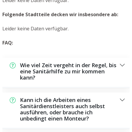
Leider keine Daten verfügbar.
Folgende Stadtteile decken wir insbesondere ab:
Leider keine Daten verfügbar.
FAQ:
Wie viel Zeit vergeht in der Regel, bis
eine Sanitärhilfe zu mir kommen
kann?
Normalerweise können wir in kurzer Zeit an
der Schadensstelle sein. Das hängt aber auch
Kann ich die Arbeiten eines
von der Auftragslage zu diesem Zeitraum ab
Sanitärdienstleisters auch selbst
ausführen, oder brauche ich
sowie von der Verkehrssituation und der
unbedingt einen Monteur?
Entfernung zu Ihnen.