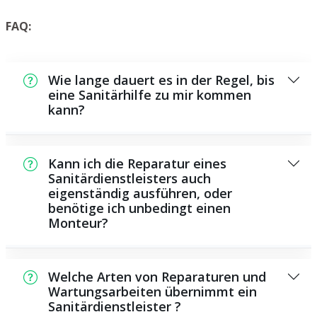
FAQ:
Wie lange dauert es in der Regel, bis
eine Sanitärhilfe zu mir kommen
kann?
Normalerweise können wir in einem kurzen
Zeitraum an der Schadensstelle sein. Das
Kann ich die Reparatur eines
hängt aber auch von der Auftragslage zu
Sanitärdienstleisters auch
eigenständig ausführen, oder
diesem Zeitpunkt ab und von der
benötige ich unbedingt einen
Verkehrssituation und der örtlichen
Monteur?
Gegebenheit.
Es gibt einige Reparaturen und
Wartungsarbeiten, die Sie selbst ausführen
Welche Arten von Reparaturen und
können, zum Beispiel die Anwendung von
Wartungsarbeiten übernimmt ein
Sanitärdienstleister ?
Rohrreinigern aus dem Geschäft. Allerdings