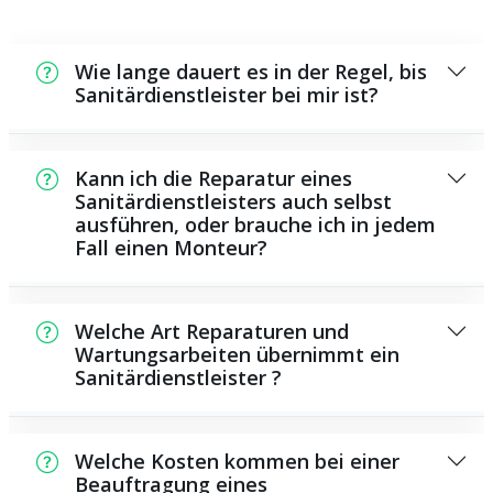
Wie lange dauert es in der Regel, bis
Sanitärdienstleister bei mir ist?
Normalerweise können wir innerhalb kurzer
Zeit bei Ihnen vor Ort sein. Dies hängt unter
Kann ich die Reparatur eines
anderem von der Auftragslage zu dem
Sanitärdienstleisters auch selbst
ausführen, oder brauche ich in jedem
Zeitraum ab und von der Verkehrssituation
Fall einen Monteur?
und der örtlichen Gegebenheit.
Es gibt einige Instandsetzungen und
Wartungsarbeiten, die Sie selbst
Welche Art Reparaturen und
durchführen können, beispielsweise das
Wartungsarbeiten übernimmt ein
Sanitärdienstleister ?
Verwenden von Rohrreinigungsmitteln aus
dem Supermarkt. Allerdings sind viele
Als Sanitärdienstleister übernehmen wir eine
Arbeiten, ganz besonders solche, die den
große Anzahl von Reparaturen und
Einsatz von Spezialwerkzeug oder speziellem
Welche Kosten kommen bei einer
Wartungsarbeiten, darunter das Installieren
Beauftragung eines
Wissen benötigen, besser ausgebildeten