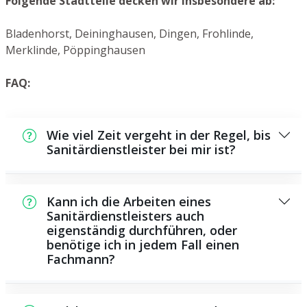
Folgende Stadtteile decken wir insbesondere ab:
Bladenhorst, Deininghausen, Dingen, Frohlinde,
Merklinde, Pöppinghausen
FAQ:
Wie viel Zeit vergeht in der Regel, bis
Sanitärdienstleister bei mir ist?
Normalerweise können wir innerhalb einem
kurzen Zeitraum bei Ihnen vor Ort sein. Dies
Kann ich die Arbeiten eines
hängt aber auch von der Auftragslage zu
Sanitärdienstleisters auch
eigenständig durchführen, oder
diesem Zeitpunkt ab und von der
benötige ich in jedem Fall einen
Verkehrslage und der Entfernung zu Ihnen.
Fachmann?
Es existieren einige Instandsetzungen und