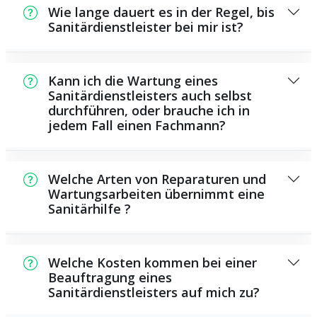
Wie lange dauert es in der Regel, bis
Sanitärdienstleister bei mir ist?
In der Regel können wir innerhalb einem
kurzen Zeitraum an der Schadensstelle sein.
Kann ich die Wartung eines
Das hängt unter anderem von der
Sanitärdienstleisters auch selbst
durchführen, oder brauche ich in
Auftragslage zu dem Zeitraum ab sowie von
jedem Fall einen Fachmann?
der Verkehrslage und der örtlichen
Gegebenheit.
Es existieren einige Reparaturen und
Wartungsarbeiten, die Sie eigenständig
Welche Arten von Reparaturen und
ausführen können, zum Beispiel die
Wartungsarbeiten übernimmt eine
Sanitärhilfe ?
Anwendung von Rohrreinigungsmitteln aus
dem Supermarkt. Allerdings sind viele
Als Sanitärdienstleister bieten wir eine
Arbeiten, ganz besonders solche, die die
Vielzahl von Reparaturen und
Verwendung von spezialisiertem Werkzeug
Welche Kosten kommen bei einer
Reinigungsarbeiten, darunter das
Beauftragung eines
oder umfangreichem Fachwissen benötigen,
Sanitärdienstleisters auf mich zu?
Installieren und Reparieren von
besser Fachmännern zu überlassen. Ein
Wasserrohren, Sanitärsystemen und
Klempner besitzt die benötigten Kenntnisse