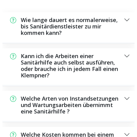
Wie lange dauert es normalerweise,
bis Sanitärdienstleister zu mir
kommen kann?
In der Regel können wir innerhalb kurzer
Zeit bei Ihnen vor Ort sein. Dies hängt unter
Kann ich die Arbeiten einer
anderem von der Auftragslage zu dem
Sanitärhilfe auch selbst ausführen,
oder brauche ich in jedem Fall einen
Zeitraum ab und von der Verkehrssituation
Klempner?
und der Entfernung zu Ihnen.
Es existieren manche Reparaturen und
Wartungsarbeiten, die Sie eigenständig
Welche Arten von Instandsetzungen
durchführen können, zum Beispiel die
und Wartungsarbeiten übernimmt
eine Sanitärhilfe ?
Anwendung von Rohrreinigern aus dem
Supermarkt. Allerdings sind die meisten
Als Sanitärdienstleister bieten wir eine
Arbeiten, insbesondere solche, die den
Vielzahl von Instandsetzungen und
Einsatz von spezialisiertem Werkzeug oder
Welche Kosten kommen bei einem