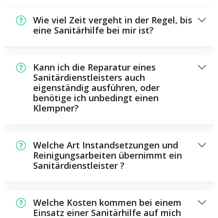
Wie viel Zeit vergeht in der Regel, bis
eine Sanitärhilfe bei mir ist?
Normalerweise können wir innerhalb kurzer
Zeit bei Ihnen vor Ort sein. Dies hängt aber
Kann ich die Reparatur eines
auch von der Auftragslage zu diesem
Sanitärdienstleisters auch
eigenständig ausführen, oder
Zeitraum ab und von der Verkehrslage und
benötige ich unbedingt einen
der Entfernung zu Ihnen.
Klempner?
Es gibt einige Instandsetzungen und
Wartungsarbeiten, die Sie eigenständig
Welche Art Instandsetzungen und
durchführen können, zum Beispiel die
Reinigungsarbeiten übernimmt ein
Sanitärdienstleister ?
Anwendung von Rohrreinigungsmitteln aus
dem Supermarkt. Allerdings sind viele
Als Sanitärhilfe übernehmen wir eine große
Arbeiten, ganz besonders solche, die den
Anzahl von Instandsetzungen und
Einsatz von Spezialwerkzeug oder
Welche Kosten kommen bei einem
Reinigungsarbeiten, darunter die Installation
Einsatz einer Sanitärhilfe auf mich
umfangreichem Wissen benötigen, besser