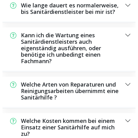
Wie lange dauert es normalerweise,
bis Sanitärdienstleister bei mir ist?
In der Regel können wir in kurzer Zeit bei
Ihnen vor Ort sein. Dies hängt aber auch von
Kann ich die Wartung eines
der Auftragslage zu diesem Zeitraum ab und
Sanitärdienstleisters auch
eigenständig ausführen, oder
von der Verkehrssituation und der örtlichen
benötige ich unbedingt einen
Gegebenheit.
Fachmann?
Es existieren manche Reparaturen und
Wartungsarbeiten, die Sie eigenständig
Welche Arten von Reparaturen und
durchführen können, beispielsweise die
Reinigungsarbeiten übernimmt eine
Sanitärhilfe ?
Anwendung von Rohrreinigungsmitteln aus
dem Supermarkt. Allerdings sind die meisten
Als Sanitärhilfe übernehmen wir eine Vielzahl
Arbeiten, insbesondere solche, die den
von Reparaturen und Wartungsarbeiten,
Einsatz von spezialisiertem Werkzeug oder
Welche Kosten kommen bei einem
darunter die Installation und Reparatur von
Einsatz einer Sanitärhilfe auf mich
speziellem Fachwissen erfordern, besser
zu?
Rohren, sanitären Anlagen und anderen
Fachmännern zu überlassen. Ein Fachmann