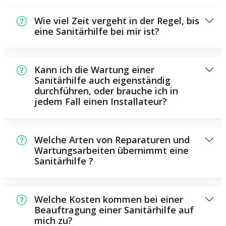
Wie viel Zeit vergeht in der Regel, bis
eine Sanitärhilfe bei mir ist?
Normalerweise können wir in einem kurzen
Zeitraum an der Schadensstelle sein. Das
Kann ich die Wartung einer
hängt unter anderem von der Auftragslage
Sanitärhilfe auch eigenständig
durchführen, oder brauche ich in
zu dem Zeitraum ab sowie von der
jedem Fall einen Installateur?
Verkehrslage und der örtlichen Gegebenheit.
Es gibt manche Reparaturen und
Wartungsarbeiten, die Sie eigenständig
Welche Arten von Reparaturen und
ausführen können, zum Beispiel das
Wartungsarbeiten übernimmt eine
Sanitärhilfe ?
Verwenden von Rohrreinigern aus dem
Supermarkt. Allerdings sind die meisten
Als Sanitärhilfe übernehmen wir eine Vielzahl
Arbeiten, ganz besonders solche, die den
von Reparaturen und Wartungsaufgaben,
Einsatz von Spezialwerkzeug oder
Welche Kosten kommen bei einer
darunter das Installieren und Reparieren von
Beauftragung einer Sanitärhilfe auf
besonderem Fachwissen benötigen, besser
mich zu?
Rohrleitungen, sanitären Anlagen und
ausgebildeten Personen zu überlassen. Ein