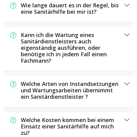
Wie lange dauert es in der Regel, bis
eine Sanitärhilfe bei mir ist?
In der Regel können wir innerhalb einem
kurzen Zeitraum an der Schadensstelle sein.
Kann ich die Wartung eines
Das hängt aber auch von der Auftragslage zu
Sanitärdienstleisters auch
eigenständig ausführen, oder
dem Zeitpunkt ab sowie von der
benötige ich in jedem Fall einen
Verkehrssituation und der örtlichen
Fachmann?
Gegebenheit.
Es existieren manche Reparaturen und
Wartungsarbeiten, die Sie eigenständig
Welche Arten von Instandsetzungen
ausführen können, zum Beispiel die
und Wartungsarbeiten übernimmt
ein Sanitärdienstleister ?
Anwendung von Rohrreinigern aus dem
Supermarkt. Allerdings sind die meisten
Als Sanitärhilfe übernehmen wir eine große
Arbeiten, insbesondere solche, die den
Anzahl von Reparaturen und
Einsatz von Spezialwerkzeug oder speziellem
Welche Kosten kommen bei einem
Wartungsarbeiten, darunter die Installation
Einsatz einer Sanitärhilfe auf mich
Wissen erfordern, besser ausgebildeten
zu?
und Reparatur von Rohren, sanitären
Personen zu überlassen. Ein Klempner