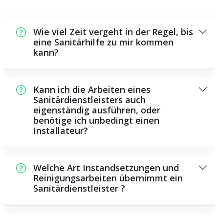
Wie viel Zeit vergeht in der Regel, bis
eine Sanitärhilfe zu mir kommen
kann?
Normalerweise können wir in kurzer Zeit an
der Schadensstelle sein. Das hängt unter
Kann ich die Arbeiten eines
anderem von der Auftragslage zu diesem
Sanitärdienstleisters auch
eigenständig ausführen, oder
Zeitraum ab sowie von der Verkehrssituation
benötige ich unbedingt einen
und der örtlichen Gegebenheit.
Installateur?
Es existieren manche Reparaturen und
Wartungsarbeiten, die Sie selbst
Welche Art Instandsetzungen und
durchführen können, zum Beispiel die
Reinigungsarbeiten übernimmt ein
Sanitärdienstleister ?
Anwendung von Rohrreinigungsmitteln aus
dem Geschäft. Allerdings sind die meisten
Als Sanitärhilfe übernehmen wir eine große
Arbeiten, ganz besonders solche, die die