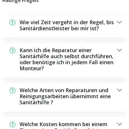
Häufige Fragen:
Wie viel Zeit vergeht in der Regel, bis
Sanitärdienstleister bei mir ist?
Normalerweise können wir innerhalb einem
kurzen Zeitraum bei Ihnen vor Ort sein. Das
Kann ich die Reparatur einer
hängt aber auch von der Auftragslage zu
Sanitärhilfe auch selbst durchführen,
oder benötige ich in jedem Fall einen
dem Zeitpunkt ab sowie von der
Monteur?
Verkehrslage und der Entfernung zu Ihnen.
Es existieren manche Instandsetzungen und
Wartungsarbeiten, die Sie eigenständig
Welche Arten von Reparaturen und
durchführen können, zum Beispiel das
Reinigungsarbeiten übernimmt eine
Sanitärhilfe ?
Verwenden von Rohrreinigungsmitteln aus
dem Geschäft. Allerdings sind viele Arbeiten,
Als Sanitärdienstleister übernehmen wir eine
ganz besonders solche, die die Verwendung
große Anzahl von Instandsetzungen und
von speziellem Werkzeug oder speziellem
Welche Kosten kommen bei einem