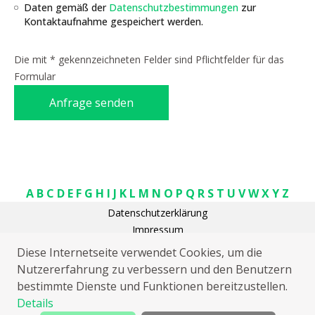
Daten gemäß der
Datenschutzbestimmungen
zur
Kontaktaufnahme gespeichert werden.
Die mit * gekennzeichneten Felder sind Pflichtfelder für das
Formular
Anfrage senden
A
B
C
D
E
F
G
H
I
J
K
L
M
N
O
P
Q
R
S
T
U
V
W
X
Y
Z
Datenschutzerklärung
Impressum
Schlüsseldienst Bad Harzburg Harlingerode
Diese Internetseite verwendet Cookies, um die
Elektriker Bad Harzburg Harlingerode
Nutzererfahrung zu verbessern und den Benutzern
Kammerjäger Bad Harzburg Harlingerode
bestimmte Dienste und Funktionen bereitzustellen.
Elektriker Bad Harzburg Harlingerode
Details