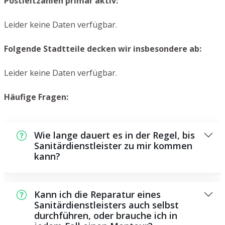
Postleitzahlen primär aktiv:
Leider keine Daten verfügbar.
Folgende Stadtteile decken wir insbesondere ab:
Leider keine Daten verfügbar.
Häufige Fragen:
Wie lange dauert es in der Regel, bis
Sanitärdienstleister zu mir kommen
kann?
In der Regel können wir in kurzer Zeit an der
Schadensstelle sein. Das hängt aber auch von
Kann ich die Reparatur eines
der Auftragslage zu dem Zeitraum ab sowie
Sanitärdienstleisters auch selbst
durchführen, oder brauche ich in
von der Verkehrssituation und der örtlichen