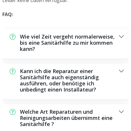
Leider keine Daten verfügbar.
FAQ:
Wie viel Zeit vergeht normalerweise,
bis eine Sanitärhilfe zu mir kommen
kann?
In der Regel können wir innerhalb kurzer
Zeit bei Ihnen vor Ort sein. Dies hängt unter
Kann ich die Reparatur einer
anderem von der Auftragslage zu dem
Sanitärhilfe auch eigenständig
ausführen, oder benötige ich
Zeitpunkt ab sowie von der Verkehrslage
unbedingt einen Installateur?
und der Entfernung zu Ihnen.
Es existieren manche Instandsetzungen und
Wartungsarbeiten, die Sie eigenständig
Welche Art Reparaturen und
ausführen können, beispielsweise das
Reinigungsarbeiten übernimmt eine
Sanitärhilfe ?
Verwenden von Rohrreinigern aus dem