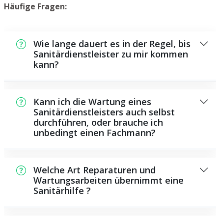
Häufige Fragen:
Wie lange dauert es in der Regel, bis
Sanitärdienstleister zu mir kommen
kann?
In der Regel können wir innerhalb kurzer
Zeit an der Schadensstelle sein. Dies hängt
Kann ich die Wartung eines
aber auch von der Auftragslage zu dem
Sanitärdienstleisters auch selbst
durchführen, oder brauche ich
Zeitpunkt ab und von der Verkehrssituation
unbedingt einen Fachmann?
und der Entfernung zu Ihnen.
Es existieren manche Reparaturen und
Wartungsarbeiten, die Sie eigenständig
Welche Art Reparaturen und
ausführen können, beispielsweise das
Wartungsarbeiten übernimmt eine
Sanitärhilfe ?
Verwenden von Rohrreinigern aus dem
Geschäft. Allerdings sind viele Arbeiten, ganz
Als Sanitärhilfe bieten wir eine Vielzahl von
besonders solche, die den Einsatz von