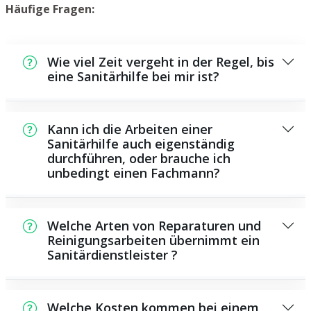
Häufige Fragen:
Wie viel Zeit vergeht in der Regel, bis
eine Sanitärhilfe bei mir ist?
Normalerweise können wir innerhalb einem
kurzen Zeitraum bei Ihnen vor Ort sein. Das
Kann ich die Arbeiten einer
hängt unter anderem von der Auftragslage
Sanitärhilfe auch eigenständig
durchführen, oder brauche ich
zu dem Zeitpunkt ab und von der
unbedingt einen Fachmann?
Verkehrssituation und der Entfernung zu
Ihnen.
Es gibt einige Instandsetzungen und
Wartungsarbeiten, die Sie eigenständig
Welche Arten von Reparaturen und
durchführen können, zum Beispiel die
Reinigungsarbeiten übernimmt ein
Sanitärdienstleister ?
Anwendung von Rohrreinigern aus dem
Supermarkt. Allerdings sind die meisten
Als Sanitärdienstleister übernehmen wir eine
Arbeiten, ganz besonders solche, die die
große Anzahl von Reparaturen und
Verwendung von Spezialwerkzeug oder
Welche Kosten kommen bei einem