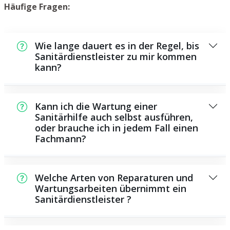
Häufige Fragen:
Wie lange dauert es in der Regel, bis
Sanitärdienstleister zu mir kommen
kann?
Normalerweise können wir in einem kurzen
Zeitraum bei Ihnen vor Ort sein. Das hängt
Kann ich die Wartung einer
aber auch von der Auftragslage zu diesem
Sanitärhilfe auch selbst ausführen,
oder brauche ich in jedem Fall einen
Zeitpunkt ab sowie von der
Fachmann?
Verkehrssituation und der Entfernung zu
Ihnen.
Es gibt manche Reparaturen und
Wartungsarbeiten, die Sie eigenständig
Welche Arten von Reparaturen und
durchführen können, zum Beispiel die
Wartungsarbeiten übernimmt ein
Sanitärdienstleister ?
Anwendung von Rohrreinigern aus dem
Supermarkt. Allerdings sind die meisten
Als Sanitärhilfe übernehmen wir eine Vielzahl
Arbeiten, insbesondere solche, die die