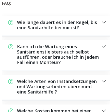
FAQ:
Wie lange dauert es in der Regel, bis
eine Sanitärhilfe bei mir ist?
Normalerweise können wir in einem kurzen
Zeitraum an der Schadensstelle sein. Das
Kann ich die Wartung eines
hängt aber auch von der Auftragslage zu
Sanitärdienstleisters auch selbst
ausführen, oder brauche ich in jedem
diesem Zeitpunkt ab sowie von der
Fall einen Monteur?
Verkehrssituation und der Entfernung zu
Ihnen.
Es gibt manche Reparaturen und
Wartungsarbeiten, die Sie eigenständig
Welche Arten von Instandsetzungen
ausführen können, zum Beispiel die
und Wartungsarbeiten übernimmt
eine Sanitärhilfe ?
Anwendung von Rohrreinigungsmitteln aus
dem Geschäft. Allerdings sind viele Arbeiten,
Als Sanitärdienstleister bieten wir eine
insbesondere solche, die die Verwendung
Vielzahl von Reparaturen und
von Spezialwerkzeug oder speziellem
Welche Kosten kommen bei einer