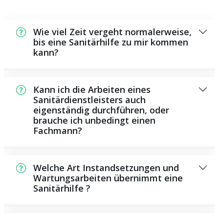
Wie viel Zeit vergeht normalerweise,
bis eine Sanitärhilfe zu mir kommen
kann?
In der Regel können wir in einem kurzen
Zeitraum an der Schadensstelle sein. Das
Kann ich die Arbeiten eines
hängt aber auch von der Auftragslage zu
Sanitärdienstleisters auch
eigenständig durchführen, oder
dem Zeitraum ab und von der Verkehrslage
brauche ich unbedingt einen
und der örtlichen Gegebenheit.
Fachmann?
Es gibt manche Instandsetzungen und
Wartungsarbeiten, die Sie eigenständig
Welche Art Instandsetzungen und
ausführen können, beispielsweise das
Wartungsarbeiten übernimmt eine
Sanitärhilfe ?
Verwenden von Rohrreinigungsmitteln aus
dem Geschäft. Allerdings sind viele Arbeiten,
Als Sanitärdienstleister übernehmen wir eine
insbesondere solche, die die Verwendung