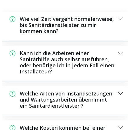
Wie viel Zeit vergeht normalerweise,
bis Sanitärdienstleister zu mir
kommen kann?
In der Regel können wir in einem kurzen
Zeitraum bei Ihnen vor Ort sein. Dies hängt
Kann ich die Arbeiten einer
unter anderem von der Auftragslage zu dem
Sanitärhilfe auch selbst ausführen,
oder benötige ich in jedem Fall einen
Zeitpunkt ab sowie von der Verkehrslage
Installateur?
und der örtlichen Gegebenheit.
Es gibt einige Reparaturen und
Wartungsarbeiten, die Sie selbst
Welche Arten von Instandsetzungen
durchführen können, zum Beispiel das
und Wartungsarbeiten übernimmt
ein Sanitärdienstleister ?
Verwenden von Rohrreinigungsmitteln aus
dem Supermarkt. Allerdings sind viele
Als Sanitärhilfe bieten wir eine Vielzahl von
Arbeiten, ganz besonders solche, die die
Instandsetzungen und Wartungsarbeiten,
Verwendung von speziellem Werkzeug oder
Welche Kosten kommen bei einer